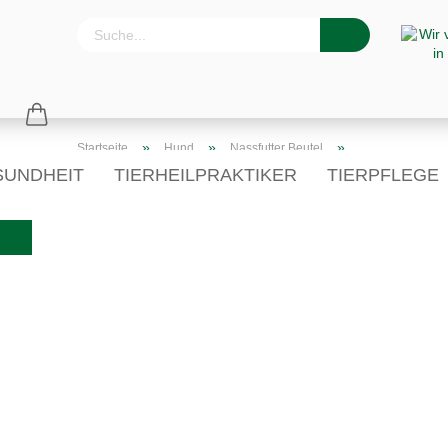
»
»
»
Startseite
Hund
Nassfutter Beutel
6 x Huhn & Pute Nassfutter ohne Getreide
SUNDHEIT
TIERHEILPRAKTIKER
TIERPFLEGE