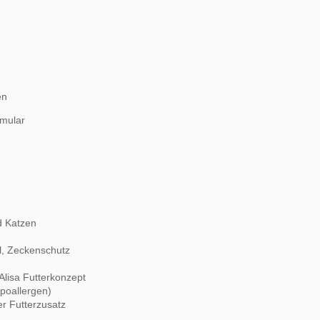
en
rmular
d Katzen
l, Zeckenschutz
Alisa Futterkonzept
ypoallergen)
er Futterzusatz