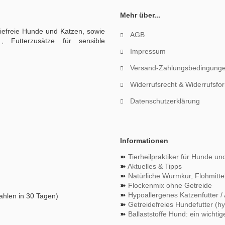
Mehr über...
giefreie Hunde und Katzen, sowie
AGB
, Futterzusätze für sensible
Impressum
Versand-Zahlungsbedingung
Widerrufsrecht & Widerrufsfo
Datenschutzerklärung
Informationen
➽
Tierheilpraktiker für Hunde un
➽
Aktuelles & Tipps
➽
Natürliche Wurmkur, Flohmitte
➽
Flockenmix ohne Getreide
➽
Hypoallergenes Katzenfutter / 
hlen in 30 Tagen)
➽
Getreidefreies Hundefutter (h
➽
Ballaststoffe Hund: ein wichtig