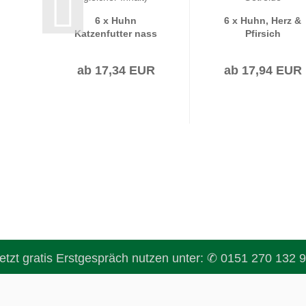
6 x Huhn
6 x Huhn, Herz &
Katzenfutter nass
Pfirsich
ohne (400g bitte
Nassfutter ohne
bei Hund
Getreide
ab 17,34 EUR
ab 17,94 EUR
bestellen,
gleicher...
etzt gratis Erstgespräch nutzen unter:
✆ 0151 270 132 