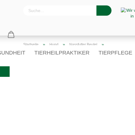
»
»
»
Startseite
Hund
Nassfutter Beutel
6 x Hirsch, Hirse & Möhren Nassfutter
SUNDHEIT
TIERHEILPRAKTIKER
TIERPFLEGE