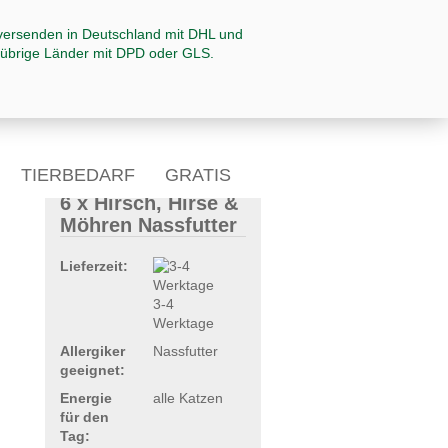
TIERBEDARF
GRATIS
6 x Hirsch, Hirse &
♛ ALLERGIEN
Möhren Nassfutter
Lieferzeit:
3-4
Werktage
Allergiker
Nassfutter
geeignet:
Energie
alle Katzen
für den
Tag: