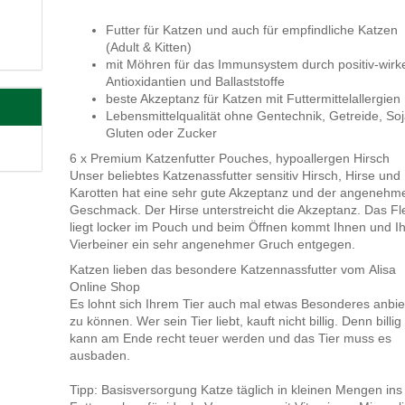
Futter für Katzen und auch für empfindliche Katzen
(Adult & Kitten)
mit Möhren für das Immunsystem durch positiv-wir
Antioxidantien und Ballaststoffe
beste Akzeptanz für Katzen mit Futtermittelallergien
Lebensmittelqualität ohne Gentechnik, Getreide, Soj
Gluten oder Zucker
6 x Premium Katzenfutter Pouches, hypoallergen Hirsch
Unser beliebtes Katzenassfutter sensitiv Hirsch, Hirse und
Karotten hat eine sehr gute Akzeptanz und der angenehm
Geschmack. Der Hirse unterstreicht die Akzeptanz. Das Fl
liegt locker im Pouch und beim Öffnen kommt Ihnen und I
Vierbeiner ein sehr angenehmer Gruch entgegen.
Katzen lieben das besondere Katzennassfutter vom Alisa
Online Shop
Es lohnt sich Ihrem Tier auch mal etwas Besonderes anbi
zu können. Wer sein Tier liebt, kauft nicht billig. Denn billig
kann am Ende recht teuer werden und das Tier muss es
ausbaden.
Tipp: Basisversorgung Katze täglich in kleinen Mengen ins