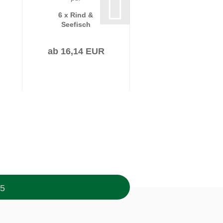
6 x Rind &
6 x Känguru,
Seefisch
Rebhuhn & Birne
Nassfutter Katze
Nassfutter
Fleisch pur
Getreide frei
ab 16,14 EUR
ab 11,94 EUR
95